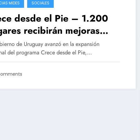
CIAS MIDES
SOCIALES
ce desde el Pie – 1.200
ares recibirán mejoras
itacionales para cuidar la
bierno de Uruguay avanzó en la expansión
mera infancia
nal del programa Crece desde el Pie,…
Comments