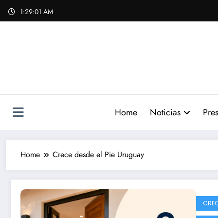
Skip
1:29:02 AM
to
content
Home
Noticias
Pres
Home
Crece desde el Pie Uruguay
CRECE