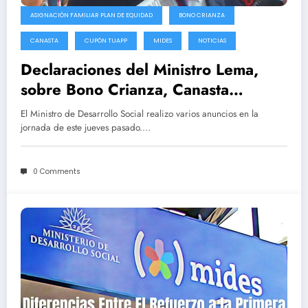
ASIGNACIÓN FAMILIAR PLAN DE EQUIDAD
BONO CRIANZA
CANASTA
CUPÓN TUAPP
MIDES
NOTICIAS
Declaraciones del Ministro Lema,
sobre Bono Crianza, Canasta
TUAPP, Asignaciones Familiares
El Ministro de Desarrollo Social realizo varios anuncios en la
jornada de este jueves pasado.…
0 Comments