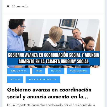
0 Comments
BONO CRIANZA
MIDES
NOTICIAS
NOTICIAS MIDES
SOCIALES
TARJETA URUGUAY SOCIAL
Gobierno avanza en coordinación
social y anuncia aumento en la
Tarjeta Uruguay Social
En un importante encuentro encabezado por el presidente de la