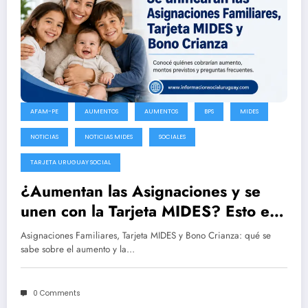
AFAM-PE
AUMENTOS
AUMENTOS
BPS
MIDES
NOTICIAS
NOTICIAS MIDES
SOCIALES
TARJETA URUGUAY SOCIAL
¿Aumentan las Asignaciones y se
unen con la Tarjeta MIDES? Esto es
lo que se sabe oficialmente
Asignaciones Familiares, Tarjeta MIDES y Bono Crianza: qué se
sabe sobre el aumento y la…
0 Comments