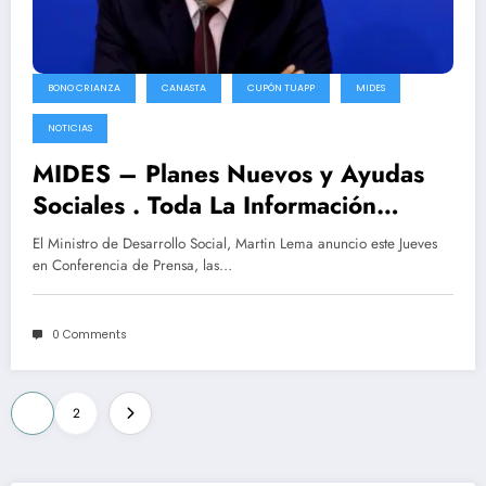
BONO CRIANZA
CANASTA
CUPÓN TUAPP
MIDES
NOTICIAS
MIDES – Planes Nuevos y Ayudas
Sociales . Toda La Información
AQUI⤵⤵⤵
El Ministro de Desarrollo Social, Martin Lema anuncio este Jueves
en Conferencia de Prensa, las…
0 Comments
Posts
1
2
pagination