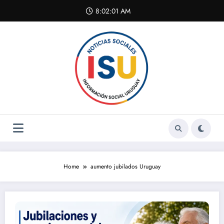
Skip
8:02:01 AM
to
content
Home
aumento jubilados Uruguay