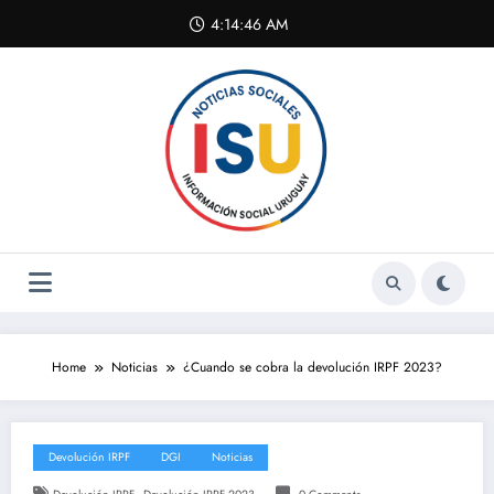
Skip
4:14:47 AM
to
content
Home
Noticias
¿Cuando se cobra la devolución IRPF 2023?
Devolución IRPF
DGI
Noticias