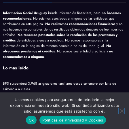
Información Social Uruguay
brinda información financiera, pero
no hacemos
recomendaciones
. No estamos asociados a ninguna de las entidades que
nombramos en esta pagina.
No realizamos recomendaciones financieras
y no
nos hacemos responsables de los resultados obtenidos después de leer nuestros
artículos.
No tenemos potestades sobre la resolución de los prestamos y
créditos
de entidades ajenas a nosotros. No somos responsables si la
información en la pagina de terceros cambia o no es del todo igual.
No
ofrecemos prestamos ni créditos
. No somos una entidad crediticia y
no
recomendamos a ninguna
.
Lo mas leído
BPS suspenderá 3.968 asignaciones familiares desde setiembre por falta de
asistencia a clases
BPS reduce las tasas de los préstamos sociales: ¿qué cambia para jubilados y
Usamos cookies para asegurarnos de brindarle la mejor
pensionistas?
experiencia en nuestro sitio web. Si continúa utilizando este
Jubilaciones y pensiones minimas vienen con aumento en Agosto
sitio, asumiremos que está satisfecho con él.
Ok
Políticas de Privacidad y Cookies