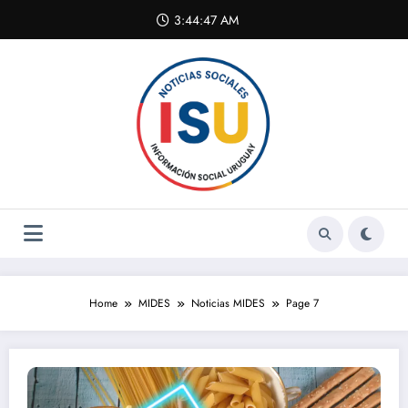
Skip
3:44:48 AM
to
content
Home
MIDES
Noticias MIDES
Page 7