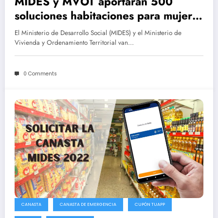
MIDES y MVOT aportarán 500
soluciones habitaciones para mujeres
en situación de violencia de genero
El Ministerio de Desarrollo Social (MIDES) y el Ministerio de
Vivienda y Ordenamiento Territorial van…
0 Comments
CANASTA
CANASTA DE EMERGENCIA
CUPÓN TUAPP