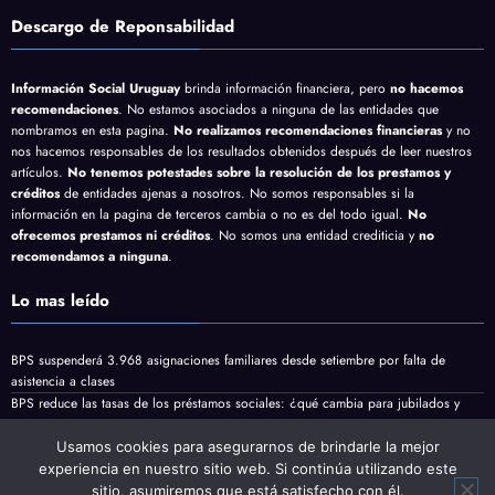
Descargo de Reponsabilidad
Información Social Uruguay
brinda información financiera, pero
no hacemos
recomendaciones
. No estamos asociados a ninguna de las entidades que
nombramos en esta pagina.
No realizamos recomendaciones financieras
y no
nos hacemos responsables de los resultados obtenidos después de leer nuestros
artículos.
No tenemos potestades sobre la resolución de los prestamos y
créditos
de entidades ajenas a nosotros. No somos responsables si la
información en la pagina de terceros cambia o no es del todo igual.
No
ofrecemos prestamos ni créditos
. No somos una entidad crediticia y
no
recomendamos a ninguna
.
Lo mas leído
BPS suspenderá 3.968 asignaciones familiares desde setiembre por falta de
asistencia a clases
BPS reduce las tasas de los préstamos sociales: ¿qué cambia para jubilados y
pensionistas?
Jubilaciones y pensiones minimas vienen con aumento en Agosto
Usamos cookies para asegurarnos de brindarle la mejor
experiencia en nuestro sitio web. Si continúa utilizando este
sitio, asumiremos que está satisfecho con él.