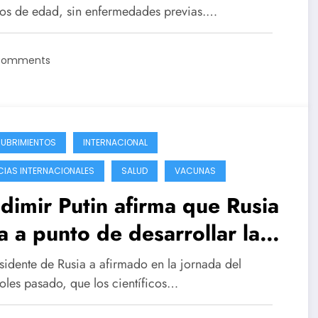
os de edad, sin enfermedades previas.…
Comments
UBRIMIENTOS
INTERNACIONAL
CIAS INTERNACIONALES
SALUD
VACUNAS
dimir Putin afirma que Rusia
a a punto de desarrollar la
una contra el cancer
esidente de Rusia a afirmado en la jornada del
oles pasado, que los científicos…