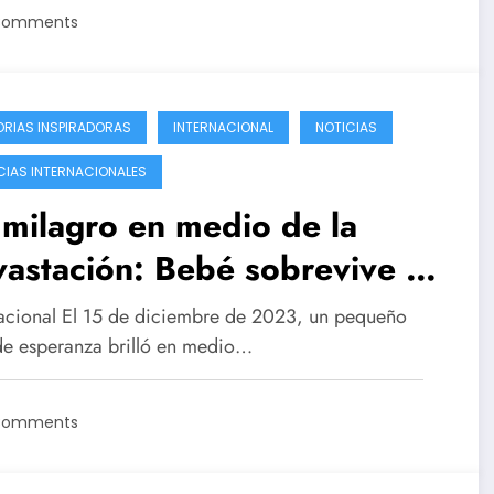
Comments
ORIAS INSPIRADORAS
INTERNACIONAL
NOTICIAS
CIAS INTERNACIONALES
milagro en medio de la
astación: Bebé sobrevive a
 tornado en Tennessee
nacional El 15 de diciembre de 2023, un pequeño
de esperanza brilló en medio…
Comments