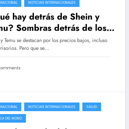
RNACIONAL
NOTICIAS INTERNACIONALES
é hay detrás de Shein y
mu? Sombras detrás de los
cios bajos
 y Temu se destacan por los precios bajos, incluso
rrisorios. Pero que se…
Comments
RNACIONAL
NOTICIAS INTERNACIONALES
SALUD
ELA DEL MONO