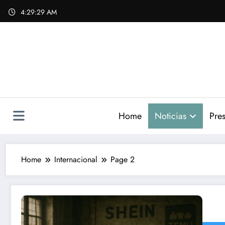
Skip
4:29:30 AM
to
content
Home
Noticias
Pres
Home
Internacional
Page 2