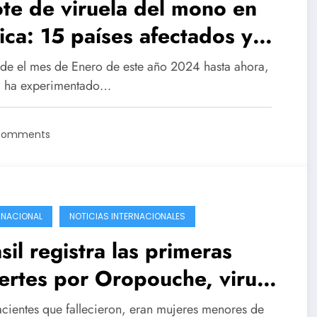
te de viruela del mono en
ica: 15 países afectados y
gó al Congo
de el mes de Enero de este año 2024 hasta ahora,
a ha experimentado…
Comments
RNACIONAL
NOTICIAS INTERNACIONALES
sil registra las primeras
rtes por Oropouche, virus
nsmitido por el mosquito
acientes que fallecieron, eran mujeres menores de