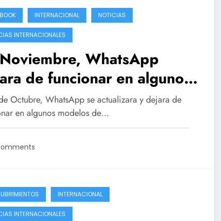
EBOOK
INTERNACIONAL
NOTICIAS
CIAS INTERNACIONALES
 Noviembre, WhatsApp
ara de funcionar en algunos
elos de celulares
 de Octubre, WhatsApp se actualizara y dejara de
onar en algunos modelos de…
Comments
UBRIMIENTOS
INTERNACIONAL
CIAS INTERNACIONALES