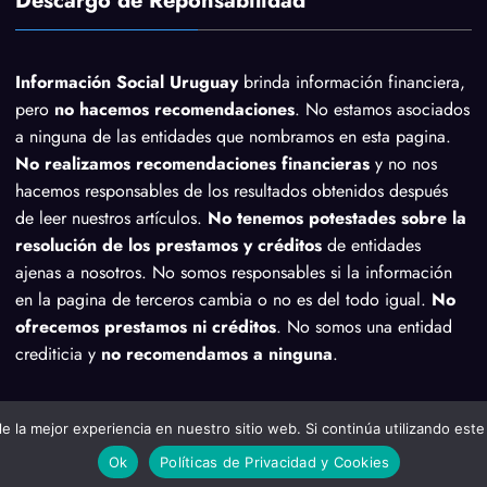
Descargo de Reponsabilidad
Información Social Uruguay
brinda información financiera,
pero
no hacemos recomendaciones
. No estamos asociados
a ninguna de las entidades que nombramos en esta pagina.
No realizamos recomendaciones financieras
y no nos
hacemos responsables de los resultados obtenidos después
de leer nuestros artículos.
No tenemos potestades sobre la
resolución de los prestamos y créditos
de entidades
ajenas a nosotros. No somos responsables si la información
en la pagina de terceros cambia o no es del todo igual.
No
ofrecemos prestamos ni créditos
. No somos una entidad
crediticia y
no recomendamos a ninguna
.
la mejor experiencia en nuestro sitio web. Si continúa utilizando este
Ok
Políticas de Privacidad y Cookies
Desarrollado por
Del Plata Marketing