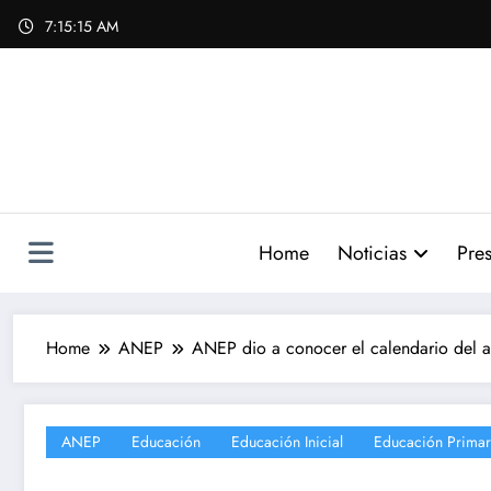
Skip
7:15:17 AM
to
content
Home
Noticias
Pres
Home
ANEP
ANEP dio a conocer el calendario del 
ANEP
Educación
Educación Inicial
Educación Primar