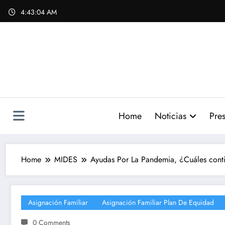
Skip
4:43:05 AM
to
content
Home
Noticias
Pres
Home
MIDES
Ayudas Por La Pandemia, ¿Cuáles cont
Asignación Familiar
Asignación Familiar Plan De Equidad
0 Comments